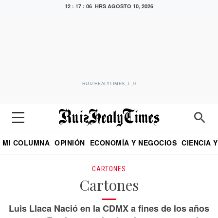
12 : 17 : 06 HRS
AGOSTO 10, 2026
RUIZHEALYTIMES_T_0
MI COLUMNA
OPINIÓN
ECONOMÍA Y NEGOCIOS
CIENCIA 
DIALOGO NOCTURNO
ECONOMISTA
EL UNIVERSAL
EDUARDO RUIZ HEALY EN FORMULA
PUEBLA
REFORMA
CRITERIO DE HI
CARTONES
Cartones
Luis Llaca Nació en la CDMX a fines de los años