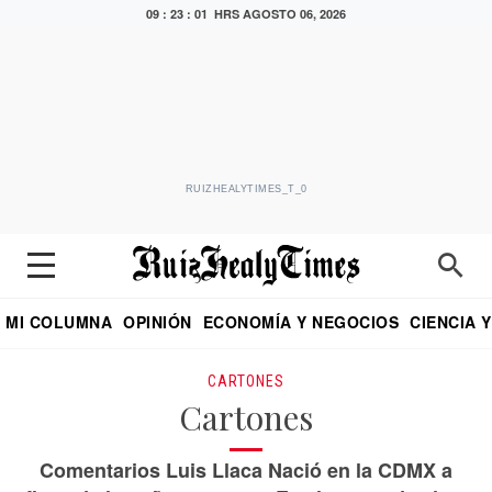
09 : 23 : 01 HRS
AGOSTO 06, 2026
RUIZHEALYTIMES_T_0
MI COLUMNA
OPINIÓN
ECONOMÍA Y NEGOCIOS
CIENCIA 
DIALOGO NOCTURNO
ECONOMISTA
EL UNIVERSAL
EDUARDO RUIZ HEALY EN FORMULA
PUEBLA
REFORMA
CRITERIO DE HI
CARTONES
Cartones
Comentarios Luis Llaca Nació en la CDMX a