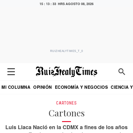
15 : 13 : 33 HRS
AGOSTO 08, 2026
RUIZHEALYTIMES_T_0
MI COLUMNA
OPINIÓN
ECONOMÍA Y NEGOCIOS
CIENCIA 
DIALOGO NOCTURNO
ECONOMISTA
EL UNIVERSAL
EDUARDO RUIZ HEALY EN FORMULA
PUEBLA
REFORMA
CRITERIO DE HI
CARTONES
Cartones
Luis Llaca Nació en la CDMX a fines de los años