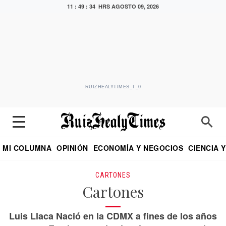
11 : 49 : 34 HRS
AGOSTO 09, 2026
RUIZHEALYTIMES_T_0
MI COLUMNA
OPINIÓN
ECONOMÍA Y NEGOCIOS
CIENCIA 
DIALOGO NOCTURNO
ECONOMISTA
EL UNIVERSAL
EDUARDO RUIZ HEALY EN FORMULA
PUEBLA
REFORMA
CRITERIO DE HI
CARTONES
Cartones
Luis Llaca Nació en la CDMX a fines de los años