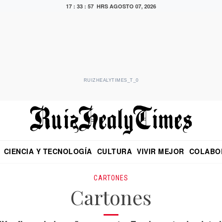
17 : 33 : 58 HRS
AGOSTO 07, 2026
RUIZHEALYTIMES_T_0
CIENCIA Y TECNOLOGÍA
CULTURA
VIVIR MEJOR
COLABO
NO
CRITERIO DE HIDALGO
EDUARDO RUIZ HEALY EN FORMULA
DIARIO DE CHIAPAS
PUEBLA
OPINIÓN
IMAGEN DE Z
EN EL ES
CARTONES
Cartones