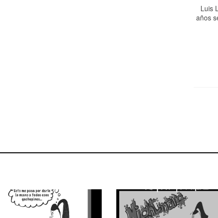
Luis 
años s