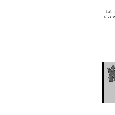
Luis 
años s