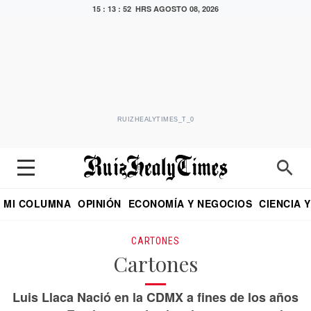
15 : 13 : 53 HRS
AGOSTO 08, 2026
RUIZHEALYTIMES_T_0
MI COLUMNA
OPINIÓN
ECONOMÍA Y NEGOCIOS
CIENCIA 
DIALOGO NOCTURNO
ECONOMISTA
EL UNIVERSAL
EDUARDO RUIZ HEALY EN FORMULA
PUEBLA
REFORMA
CRITERIO DE HI
CARTONES
Cartones
Luis Llaca Nació en la CDMX a fines de los años