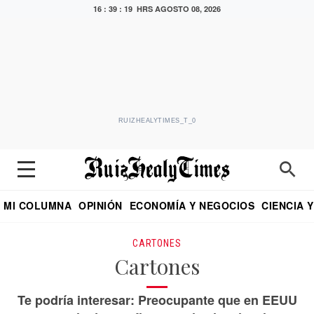
16 : 39 : 19 HRS
AGOSTO 08, 2026
RUIZHEALYTIMES_T_0
MI COLUMNA
OPINIÓN
ECONOMÍA Y NEGOCIOS
CIENCIA 
DIALOGO NOCTURNO
ECONOMISTA
EL UNIVERSAL
EDUARDO RUIZ HEALY EN FORMULA
PUEBLA
REFORMA
CRITERIO DE HI
CARTONES
Cartones
Te podría interesar: Preocupante que en EEUU