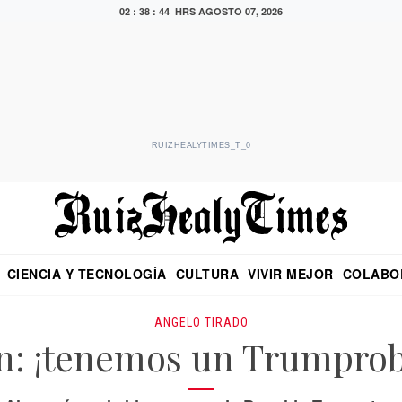
02 : 38 : 45 HRS
AGOSTO 07, 2026
RUIZHEALYTIMES_T_0
CIENCIA Y TECNOLOGÍA
CULTURA
VIVIR MEJOR
COLABO
NO
CRITERIO DE HIDALGO
EDUARDO RUIZ HEALY EN FORMULA
DIARIO DE CHIAPAS
PUEBLA
OPINIÓN
IMAGEN DE Z
EN EL ES
ANGELO TIRADO
n: ¡tenemos un Trumpro