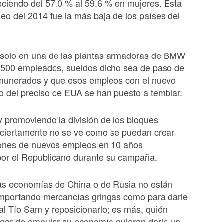
reciendo del 57.0 % al 59.6 % en mujeres. Esta
eo del 2014 fue la más baja de los países del
n solo en una de las plantas armadoras de BMW
8500 empleados, sueldos dicho sea de paso de
emunerados y que esos empleos con el nuevo
 del preciso de EUA se han puesto a temblar.
 promoviendo la división de los bloques
ciertamente no se ve como se puedan crear
lones de nuevos empleos en 10 años
por el Republicano durante su campaña.
las economías de China o de Rusia no están
importando mercancías gringas como para darle
l Tío Sam y reposicionarlo; es más, quién
ugar de empujar su economía quieran darle un