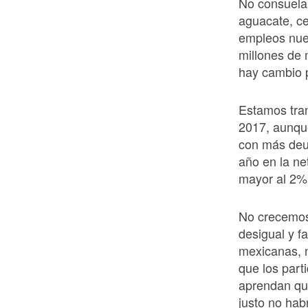
No consuela,
aguacate, ce
empleos nue
millones de 
hay cambio p
Estamos tran
2017, aunqu
con más deud
año en la n
mayor al 2%
No crecemos
desigual y f
mexicanas, n
que los part
aprendan qu
justo no hab