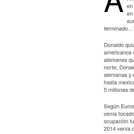
en
en
su
terminado…
Donaldo qui
americanos 
alemanes qu
norte, Donal
alemanas y 
hasta mexic
5 millones d
Según Eurost
venía tocado
ocupación fu
2014 venía 