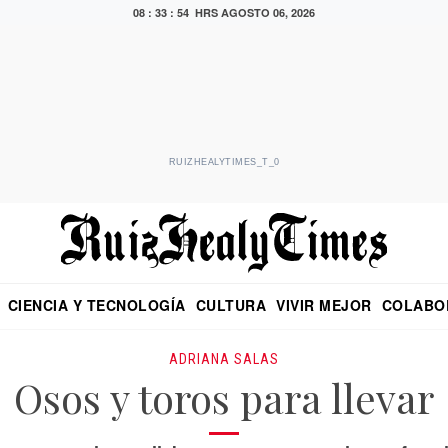
08 : 33 : 55 HRS
AGOSTO 06, 2026
RUIZHEALYTIMES_T_0
CIENCIA Y TECNOLOGÍA
CULTURA
VIVIR MEJOR
COLABO
NO
CRITERIO DE HIDALGO
EDUARDO RUIZ HEALY EN FORMULA
DIARIO DE CHIAPAS
PUEBLA
OPINIÓN
IMAGEN DE Z
EN EL ES
ADRIANA SALAS
Osos y toros para llevar