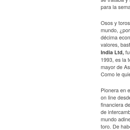
para la sem
Osos y toros
mundo, ¿por 
décima econ
valores, bas
f
India Ltd,
1993, es la 
mayor de As
Como le quie
Pionera en e
on line desde
financiera d
de intercamb
mundo adine
toro. De hab