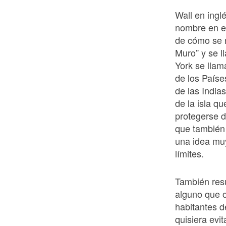
Wall en ingl
nombre en es
de cómo se r
Muro” y se l
York se lla
de los Paíse
de las India
de la isla q
protegerse d
que también 
una idea muy
límites.
También resu
alguno que o
habitantes d
quisiera evi