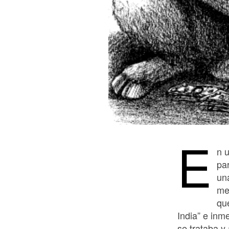
E
n 
pa
un
me 
qu
India” e inm
se trataba y