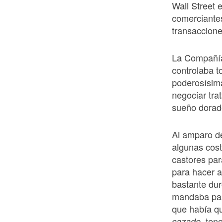
Wall Street 
comerciantes
transaccione
La Compañía
controlaba t
poderosísima
negociar tra
sueño dorad
Al amparo de
algunas cost
castores pa
para hacer a
bastante dur
mandaba par
que había q
tene
cazado,