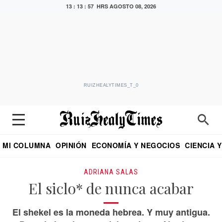
13 : 13 : 58 HRS
AGOSTO 08, 2026
RUIZHEALYTIMES_T_0
MI COLUMNA
OPINIÓN
ECONOMÍA Y NEGOCIOS
CIENCIA 
DIALOGO NOCTURNO
ECONOMISTA
EL UNIVERSAL
EDUARDO RUIZ HEALY EN FORMULA
PUEBLA
REFORMA
CRITERIO DE HI
ADRIANA SALAS
El siclo* de nunca acabar
El shekel es la moneda hebrea. Y muy antigua.