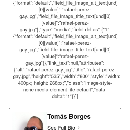
{“format”:”default”,”field_file_image_alt_text[und]
[0][value]”:”rafael-perez-
gay.jpg”,”field_file_image_title_text[und][0]
[value]”:”rafael-perez-
gay.jpg”},”type”:”media”,”field_deltas”:{“1”:
{“format”:”default”,”field_file_image_alt_text[und]
[0][value]”:”rafael-perez-
gay.jpg”,”field_file_image_title_text[und][0]
[value]”:”rafael-perez-
gay.jpg”}},”link_text”:null,”attributes”:
{“alt”:”rafael-perez-gay.jpg”,”title”:”rafael-perez-
gay.jpg”,”height”:”535″,”width”:”800″,”style”:”width:
400px; height: 268px;”,”class”:”image-style-
none media-element file-default”,”data-
delta”:”1″}}]]
Tomás Borges
See Full Bio