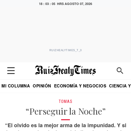
18 : 03 : 06 HRS
AGOSTO 07, 2026
RUIZHEALYTIMES_T_0
MI COLUMNA
OPINIÓN
ECONOMÍA Y NEGOCIOS
CIENCIA 
DIALOGO NOCTURNO
ECONOMISTA
EL UNIVERSAL
EDUARDO RUIZ HEALY EN FORMULA
PUEBLA
REFORMA
CRITERIO DE HI
TOMAS
“Perseguir la Noche”
“El olvido es la mejor arma de la impunidad. Y si