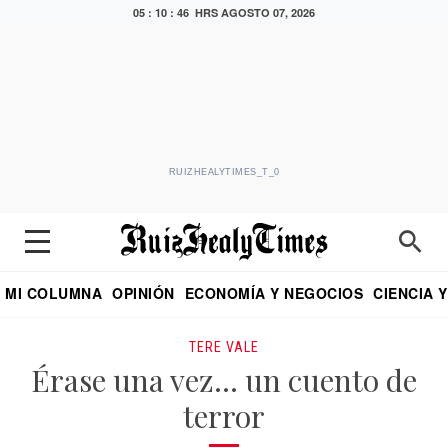
05 : 10 : 46 HRS
AGOSTO 07, 2026
RUIZHEALYTIMES_T_0
MI COLUMNA
OPINIÓN
ECONOMÍA Y NEGOCIOS
CIENCIA 
DIALOGO NOCTURNO
ECONOMISTA
EL UNIVERSAL
EDUARDO RUIZ HEALY EN FORMULA
PUEBLA
REFORMA
CRITERIO DE HI
TERE VALE
Érase una vez… un cuento de
terror