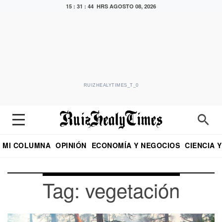
15 : 31 : 44 HRS
AGOSTO 08, 2026
RUIZHEALYTIMES_T_0
MI COLUMNA
OPINIÓN
ECONOMÍA Y NEGOCIOS
CIENCIA 
DIALOGO NOCTURNO
ECONOMISTA
EL UNIVERSAL
EDUARDO RUIZ HEALY EN FORMULA
PUEBLA
REFORMA
CRITERIO DE HI
Tag: vegetación