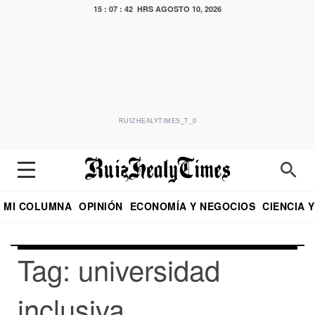
15 : 07 : 42 HRS
AGOSTO 10, 2026
RUIZHEALYTIMES_T_0
MI COLUMNA
OPINIÓN
ECONOMÍA Y NEGOCIOS
CIENCIA 
DIALOGO NOCTURNO
ECONOMISTA
EL UNIVERSAL
EDUARDO RUIZ HEALY EN FORMULA
PUEBLA
REFORMA
CRITERIO DE HI
Tag: universidad
inclusiva