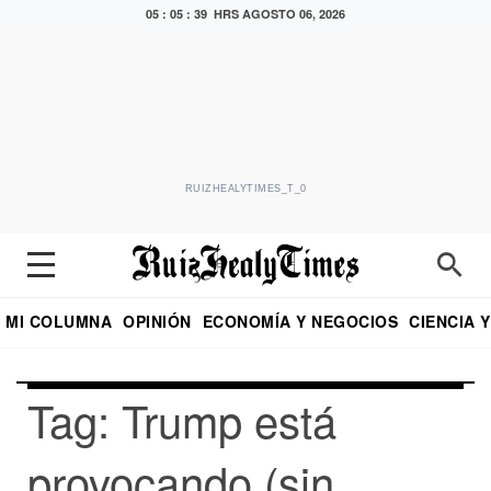
05 : 05 : 39 HRS
AGOSTO 06, 2026
RUIZHEALYTIMES_T_0
MI COLUMNA
OPINIÓN
ECONOMÍA Y NEGOCIOS
CIENCIA 
DIALOGO NOCTURNO
ECONOMISTA
EL UNIVERSAL
EDUARDO RUIZ HEALY EN FORMULA
PUEBLA
REFORMA
CRITERIO DE HI
Tag: Trump está
provocando (sin