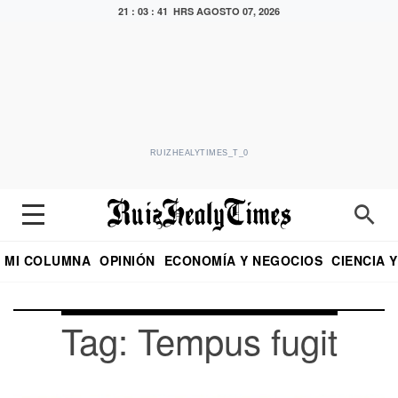
21 : 03 : 41 HRS
AGOSTO 07, 2026
RUIZHEALYTIMES_T_0
MI COLUMNA
OPINIÓN
ECONOMÍA Y NEGOCIOS
CIENCIA 
DIALOGO NOCTURNO
ECONOMISTA
EL UNIVERSAL
EDUARDO RUIZ HEALY EN FORMULA
PUEBLA
REFORMA
CRITERIO DE HI
Tag: Tempus fugit