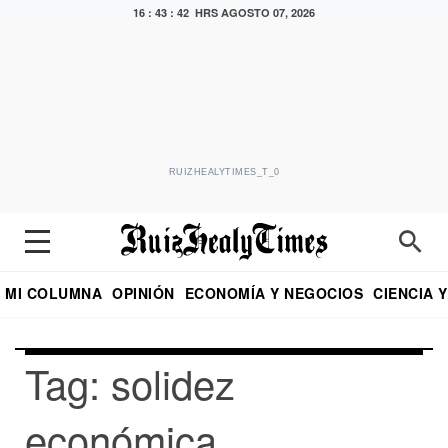
16 : 43 : 42 HRS
AGOSTO 07, 2026
RUIZHEALYTIMES_T_0
MI COLUMNA
OPINIÓN
ECONOMÍA Y NEGOCIOS
CIENCIA 
DIALOGO NOCTURNO
ECONOMISTA
EL UNIVERSAL
EDUARDO RUIZ HEALY EN FORMULA
PUEBLA
REFORMA
CRITERIO DE HI
Tag: solidez
económica