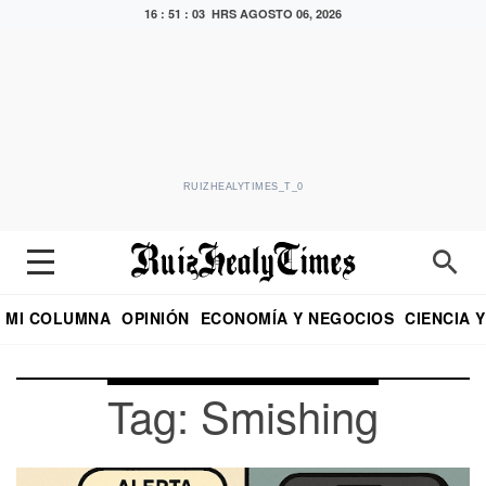
16 : 51 : 03 HRS
AGOSTO 06, 2026
RUIZHEALYTIMES_T_0
MI COLUMNA
OPINIÓN
ECONOMÍA Y NEGOCIOS
CIENCIA 
DIALOGO NOCTURNO
ECONOMISTA
EL UNIVERSAL
EDUARDO RUIZ HEALY EN FORMULA
PUEBLA
REFORMA
CRITERIO DE HI
Tag: Smishing