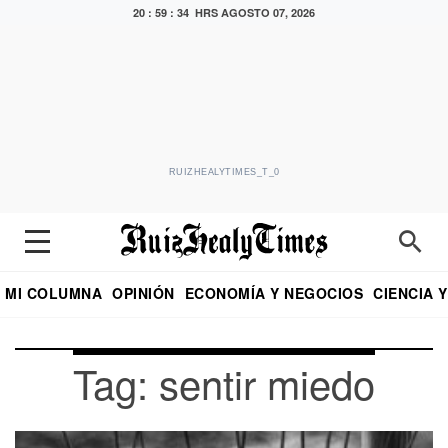
20 : 59 : 34 HRS
AGOSTO 07, 2026
RUIZHEALYTIMES_T_0
MI COLUMNA
OPINIÓN
ECONOMÍA Y NEGOCIOS
CIENCIA 
DIALOGO NOCTURNO
ECONOMISTA
EL UNIVERSAL
EDUARDO RUIZ HEALY EN FORMULA
PUEBLA
REFORMA
CRITERIO DE HI
Tag: sentir miedo