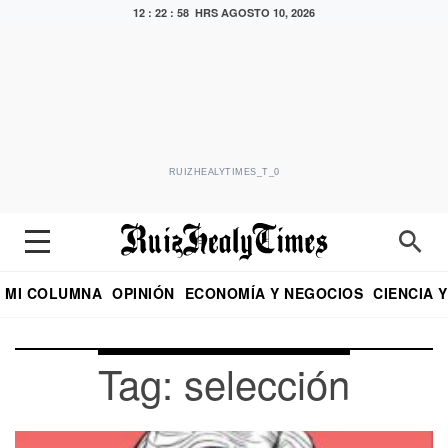
12 : 22 : 58 HRS
AGOSTO 10, 2026
RUIZHEALYTIMES_T_0
MI COLUMNA
OPINIÓN
ECONOMÍA Y NEGOCIOS
CIENCIA 
DIALOGO NOCTURNO
ECONOMISTA
EL UNIVERSAL
EDUARDO RUIZ HEALY EN FORMULA
PUEBLA
REFORMA
CRITERIO DE HI
Tag: selección