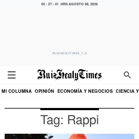
05 : 27 : 41 HRS
AGOSTO 08, 2026
RUIZHEALYTIMES_T_0
MI COLUMNA
OPINIÓN
ECONOMÍA Y NEGOCIOS
CIENCIA 
DIALOGO NOCTURNO
ECONOMISTA
EL UNIVERSAL
EDUARDO RUIZ HEALY EN FORMULA
PUEBLA
REFORMA
CRITERIO DE HI
Tag: Rappi