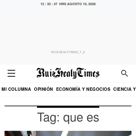
12 : 32 : 47 HRS
AGOSTO 10, 2026
RUIZHEALYTIMES_T_0
MI COLUMNA
OPINIÓN
ECONOMÍA Y NEGOCIOS
CIENCIA 
DIALOGO NOCTURNO
ECONOMISTA
EL UNIVERSAL
EDUARDO RUIZ HEALY EN FORMULA
PUEBLA
REFORMA
CRITERIO DE HI
Tag: que es