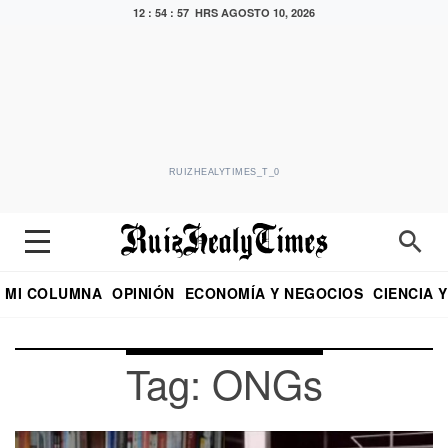
12 : 54 : 57 HRS
AGOSTO 10, 2026
RUIZHEALYTIMES_T_0
MI COLUMNA
OPINIÓN
ECONOMÍA Y NEGOCIOS
CIENCIA 
DIALOGO NOCTURNO
ECONOMISTA
EL UNIVERSAL
EDUARDO RUIZ HEALY EN FORMULA
PUEBLA
REFORMA
CRITERIO DE HI
Tag: ONGs