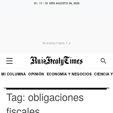
10 : 17 : 20 HRS
AGOSTO 06, 2026
RUIZHEALYTIMES_T_0
MI COLUMNA
OPINIÓN
ECONOMÍA Y NEGOCIOS
CIENCIA 
DIALOGO NOCTURNO
ECONOMISTA
EL UNIVERSAL
EDUARDO RUIZ HEALY EN FORMULA
PUEBLA
REFORMA
CRITERIO DE HI
Tag: obligaciones
fiscales