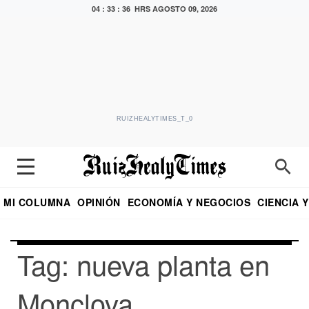
04 : 33 : 36 HRS
AGOSTO 09, 2026
RUIZHEALYTIMES_T_0
MI COLUMNA
OPINIÓN
ECONOMÍA Y NEGOCIOS
CIENCIA 
DIALOGO NOCTURNO
ECONOMISTA
EL UNIVERSAL
EDUARDO RUIZ HEALY EN FORMULA
PUEBLA
REFORMA
CRITERIO DE HI
Tag: nueva planta en
Monclova