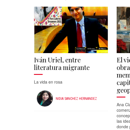
Iván Uriel, entre
El v
literatura migrante
obra
memo
capit
La vida en rosa
geop
NIDIA SANCHEZ HERNANDEZ
Ana Cl
comenz
concept
las id
donde 