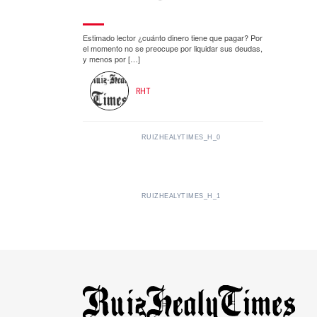
Estimado lector ¿cuánto dinero tiene que pagar? Por
el momento no se preocupe por liquidar sus deudas,
y menos por […]
RHT
RUIZHEALYTIMES_H_0
RUIZHEALYTIMES_H_1