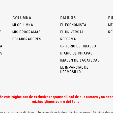
COLUMNA
DIARIOS
PU
MI COLUMNA
EL ECONOMISTA
ME
S
MIS PROGRAMAS
EL UNIVERSAL
RE
COLABORADORES
REFORMA
ÍA
CRITERIO DE HIDALGO
OS
DIARIO DE CHIAPAS
IMAGEN DE ZACATECAS
EL IMPARCIAL DE
HERMOSILLO
de esta página son de exclusiva responsabilidad de sus autores y no nece
ruizhealytimes.com o del Editor.
enta de productos digitales
Términos de venta de productos impresos
Términos de ser