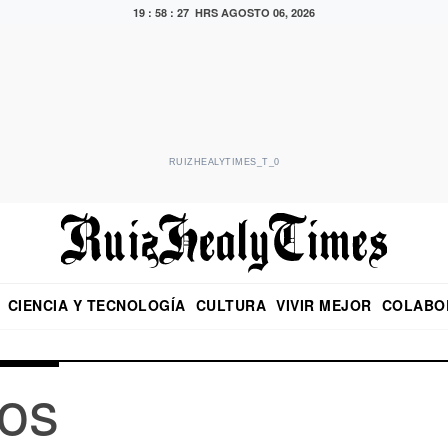
19 : 58 : 27 HRS
AGOSTO 06, 2026
RUIZHEALYTIMES_T_0
CIENCIA Y TECNOLOGÍA
CULTURA
VIVIR MEJOR
COLABO
NO
CRITERIO DE HIDALGO
EDUARDO RUIZ HEALY EN FORMULA
DIARIO DE CHIAPAS
PUEBLA
OPINIÓN
IMAGEN DE Z
EN EL ES
os