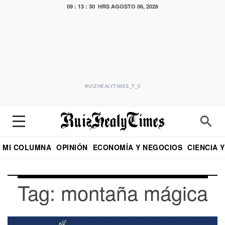
09 : 13 : 31 HRS
AGOSTO 06, 2026
RUIZHEALYTIMES_T_0
MI COLUMNA
OPINIÓN
ECONOMÍA Y NEGOCIOS
CIENCIA 
DIALOGO NOCTURNO
ECONOMISTA
EL UNIVERSAL
EDUARDO RUIZ HEALY EN FORMULA
PUEBLA
REFORMA
CRITERIO DE HI
Tag: montaña mágica