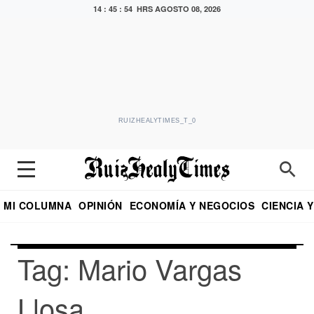
14 : 45 : 54 HRS
AGOSTO 08, 2026
RUIZHEALYTIMES_T_0
MI COLUMNA
OPINIÓN
ECONOMÍA Y NEGOCIOS
CIENCIA 
DIALOGO NOCTURNO
ECONOMISTA
EL UNIVERSAL
EDUARDO RUIZ HEALY EN FORMULA
PUEBLA
REFORMA
CRITERIO DE HI
Tag: Mario Vargas
Llosa