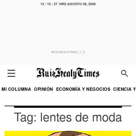
13 : 15 : 27 HRS
AGOSTO 06, 2026
RUIZHEALYTIMES_T_0
MI COLUMNA
OPINIÓN
ECONOMÍA Y NEGOCIOS
CIENCIA 
DIALOGO NOCTURNO
ECONOMISTA
EL UNIVERSAL
EDUARDO RUIZ HEALY EN FORMULA
PUEBLA
REFORMA
CRITERIO DE HI
Tag: lentes de moda