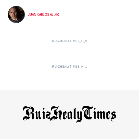
JUAN CARLOS ALDIR
RUIZHEALYTIMES_H_0
RUIZHEALYTIMES_H_1