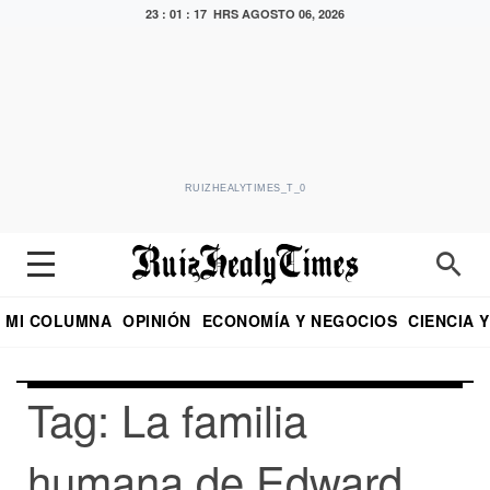
23 : 01 : 17 HRS
AGOSTO 06, 2026
RUIZHEALYTIMES_T_0
MI COLUMNA
OPINIÓN
ECONOMÍA Y NEGOCIOS
CIENCIA 
DIALOGO NOCTURNO
ECONOMISTA
EL UNIVERSAL
EDUARDO RUIZ HEALY EN FORMULA
PUEBLA
REFORMA
CRITERIO DE HI
Tag: La familia
humana de Edward