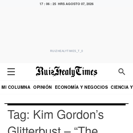
17 : 06 : 25 HRS
AGOSTO 07, 2026
RUIZHEALYTIMES_T_0
MI COLUMNA
OPINIÓN
ECONOMÍA Y NEGOCIOS
CIENCIA 
DIALOGO NOCTURNO
ECONOMISTA
EL UNIVERSAL
EDUARDO RUIZ HEALY EN FORMULA
PUEBLA
REFORMA
CRITERIO DE HI
Tag: Kim Gordon’s
Glitterbust – “The