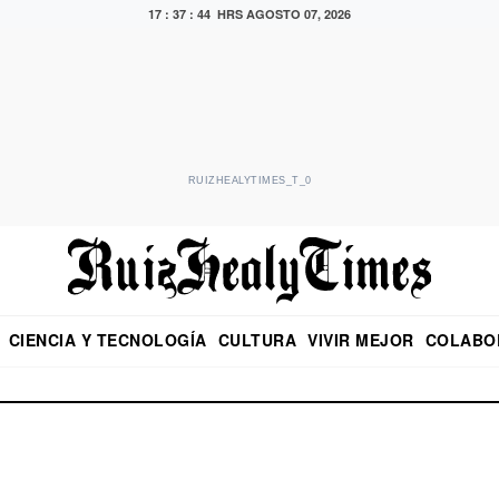
17 : 37 : 44 HRS
AGOSTO 07, 2026
RUIZHEALYTIMES_T_0
CIENCIA Y TECNOLOGÍA
CULTURA
VIVIR MEJOR
COLABO
NO
CRITERIO DE HIDALGO
EDUARDO RUIZ HEALY EN FORMULA
DIARIO DE CHIAPAS
PUEBLA
OPINIÓN
IMAGEN DE Z
EN EL ES