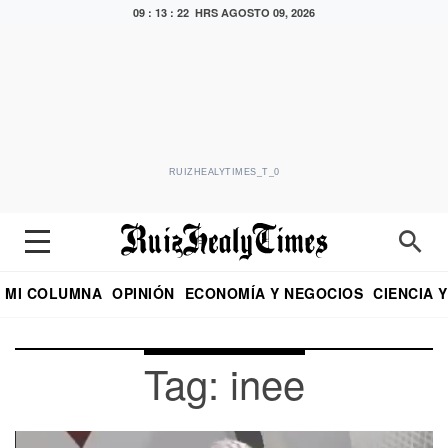
09 : 13 : 23 HRS
AGOSTO 09, 2026
RUIZHEALYTIMES_T_0
MI COLUMNA
OPINIÓN
ECONOMÍA Y NEGOCIOS
CIENCIA 
DIALOGO NOCTURNO
ECONOMISTA
EL UNIVERSAL
EDUARDO RUIZ HEALY EN FORMULA
PUEBLA
REFORMA
CRITERIO DE HI
Tag: inee