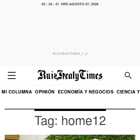
03 : 34 : 41 HRS
AGOSTO 07, 2026
RUIZHEALYTIMES_T_0
MI COLUMNA
OPINIÓN
ECONOMÍA Y NEGOCIOS
CIENCIA 
DIALOGO NOCTURNO
ECONOMISTA
EL UNIVERSAL
EDUARDO RUIZ HEALY EN FORMULA
PUEBLA
REFORMA
CRITERIO DE HI
Tag: home12