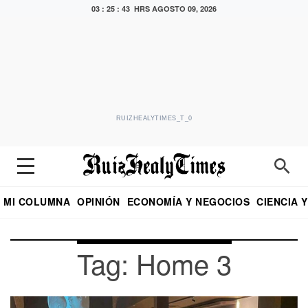
03 : 25 : 43 HRS
AGOSTO 09, 2026
RUIZHEALYTIMES_T_0
MI COLUMNA
OPINIÓN
ECONOMÍA Y NEGOCIOS
CIENCIA 
DIALOGO NOCTURNO
ECONOMISTA
EL UNIVERSAL
EDUARDO RUIZ HEALY EN FORMULA
PUEBLA
REFORMA
CRITERIO DE HI
Tag: Home 3