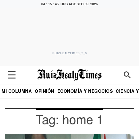
04 : 15 : 45 HRS
AGOSTO 09, 2026
RUIZHEALYTIMES_T_0
MI COLUMNA
OPINIÓN
ECONOMÍA Y NEGOCIOS
CIENCIA 
DIALOGO NOCTURNO
ECONOMISTA
EL UNIVERSAL
EDUARDO RUIZ HEALY EN FORMULA
PUEBLA
REFORMA
CRITERIO DE HI
Tag: home 1