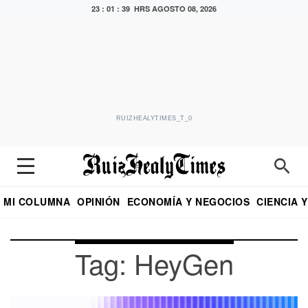
23 : 01 : 39 HRS
AGOSTO 08, 2026
RUIZHEALYTIMES_T_0
MI COLUMNA
OPINIÓN
ECONOMÍA Y NEGOCIOS
CIENCIA 
DIALOGO NOCTURNO
ECONOMISTA
EL UNIVERSAL
EDUARDO RUIZ HEALY EN FORMULA
PUEBLA
REFORMA
CRITERIO DE HI
Tag: HeyGen