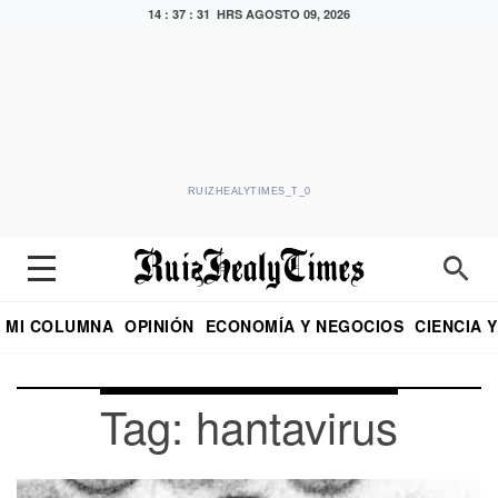
14 : 37 : 31 HRS
AGOSTO 09, 2026
RUIZHEALYTIMES_T_0
MI COLUMNA
OPINIÓN
ECONOMÍA Y NEGOCIOS
CIENCIA 
DIALOGO NOCTURNO
ECONOMISTA
EL UNIVERSAL
EDUARDO RUIZ HEALY EN FORMULA
PUEBLA
REFORMA
CRITERIO DE HI
Tag: hantavirus