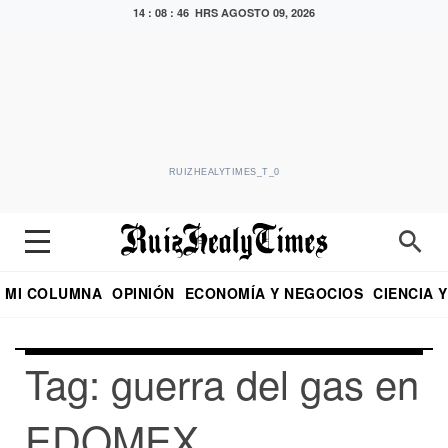
14 : 08 : 46 HRS
AGOSTO 09, 2026
RUIZHEALYTIMES_T_0
MI COLUMNA
OPINIÓN
ECONOMÍA Y NEGOCIOS
CIENCIA 
DIALOGO NOCTURNO
ECONOMISTA
EL UNIVERSAL
EDUARDO RUIZ HEALY EN FORMULA
PUEBLA
REFORMA
CRITERIO DE HI
Tag: guerra del gas en
EDOMEX