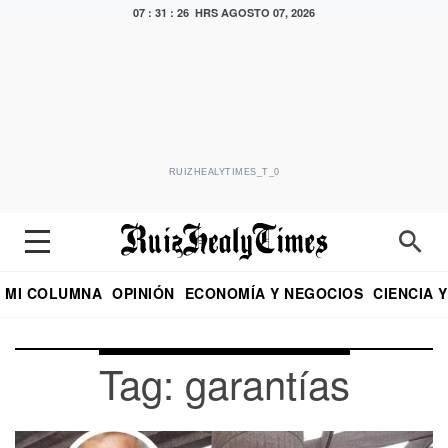
07 : 31 : 26 HRS
AGOSTO 07, 2026
RUIZHEALYTIMES_T_0
MI COLUMNA
OPINIÓN
ECONOMÍA Y NEGOCIOS
CIENCIA 
DIALOGO NOCTURNO
ECONOMISTA
EL UNIVERSAL
EDUARDO RUIZ HEALY EN FORMULA
PUEBLA
REFORMA
CRITERIO DE HI
Tag: garantías