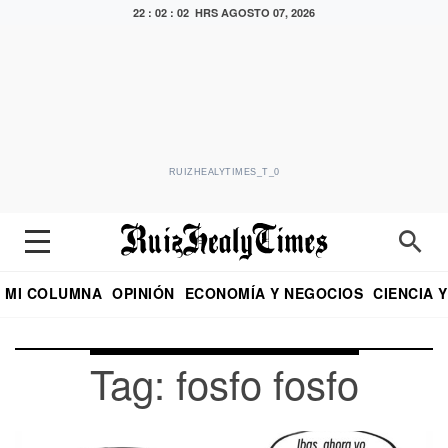
22 : 02 : 02 HRS
AGOSTO 07, 2026
RUIZHEALYTIMES_T_0
MI COLUMNA
OPINIÓN
ECONOMÍA Y NEGOCIOS
CIENCIA 
DIALOGO NOCTURNO
ECONOMISTA
EL UNIVERSAL
EDUARDO RUIZ HEALY EN FORMULA
PUEBLA
REFORMA
CRITERIO DE HI
Tag: fosfo fosfo