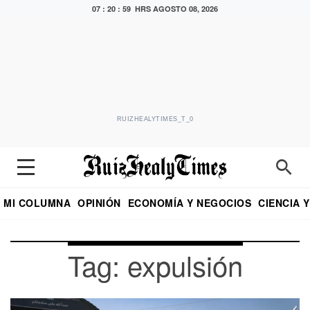
07 : 20 : 59 HRS
AGOSTO 08, 2026
RUIZHEALYTIMES_T_0
MI COLUMNA
OPINIÓN
ECONOMÍA Y NEGOCIOS
CIENCIA 
DIALOGO NOCTURNO
ECONOMISTA
EL UNIVERSAL
EDUARDO RUIZ HEALY EN FORMULA
PUEBLA
REFORMA
CRITERIO DE HI
Tag: expulsión