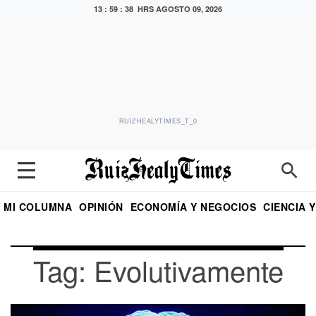
13 : 59 : 38 HRS
AGOSTO 09, 2026
RUIZHEALYTIMES_T_0
MI COLUMNA
OPINIÓN
ECONOMÍA Y NEGOCIOS
CIENCIA 
DIALOGO NOCTURNO
ECONOMISTA
EL UNIVERSAL
EDUARDO RUIZ HEALY EN FORMULA
PUEBLA
REFORMA
CRITERIO DE HI
Tag: Evolutivamente