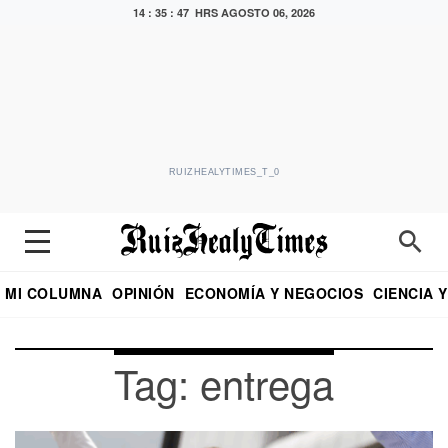
14 : 35 : 47 HRS
AGOSTO 06, 2026
RUIZHEALYTIMES_T_0
MI COLUMNA
OPINIÓN
ECONOMÍA Y NEGOCIOS
CIENCIA 
DIALOGO NOCTURNO
ECONOMISTA
EL UNIVERSAL
EDUARDO RUIZ HEALY EN FORMULA
PUEBLA
REFORMA
CRITERIO DE HI
Tag: entrega