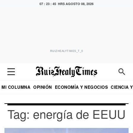
07 : 23 : 45 HRS
AGOSTO 08, 2026
RUIZHEALYTIMES_T_0
MI COLUMNA
OPINIÓN
ECONOMÍA Y NEGOCIOS
CIENCIA 
DIALOGO NOCTURNO
ECONOMISTA
EL UNIVERSAL
EDUARDO RUIZ HEALY EN FORMULA
PUEBLA
REFORMA
CRITERIO DE HI
Tag: energía de EEUU