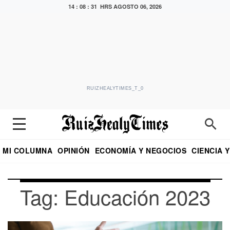
14 : 08 : 31 HRS
AGOSTO 06, 2026
RUIZHEALYTIMES_T_0
MI COLUMNA
OPINIÓN
ECONOMÍA Y NEGOCIOS
CIENCIA 
DIALOGO NOCTURNO
ECONOMISTA
EL UNIVERSAL
EDUARDO RUIZ HEALY EN FORMULA
PUEBLA
REFORMA
CRITERIO DE HI
Tag: Educación 2023