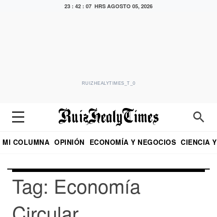
23 : 42 : 07 HRS
AGOSTO 05, 2026
RUIZHEALYTIMES_T_0
MI COLUMNA
OPINIÓN
ECONOMÍA Y NEGOCIOS
CIENCIA 
DIALOGO NOCTURNO
ECONOMISTA
EL UNIVERSAL
EDUARDO RUIZ HEALY EN FORMULA
PUEBLA
REFORMA
CRITERIO DE HI
Tag: Economía
Circular