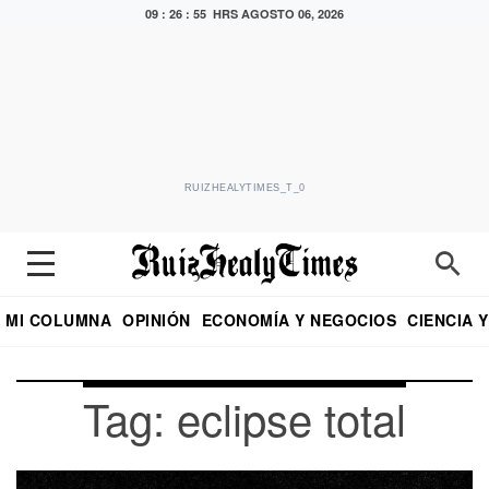
09 : 26 : 55 HRS
AGOSTO 06, 2026
RUIZHEALYTIMES_T_0
MI COLUMNA
OPINIÓN
ECONOMÍA Y NEGOCIOS
CIENCIA 
DIALOGO NOCTURNO
ECONOMISTA
EL UNIVERSAL
EDUARDO RUIZ HEALY EN FORMULA
PUEBLA
REFORMA
CRITERIO DE HI
Tag: eclipse total