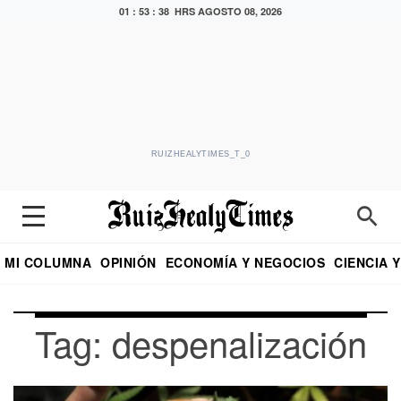
01 : 53 : 39 HRS
AGOSTO 08, 2026
RUIZHEALYTIMES_T_0
MI COLUMNA
OPINIÓN
ECONOMÍA Y NEGOCIOS
CIENCIA 
DIALOGO NOCTURNO
ECONOMISTA
EL UNIVERSAL
EDUARDO RUIZ HEALY EN FORMULA
PUEBLA
REFORMA
CRITERIO DE HI
Tag: despenalización